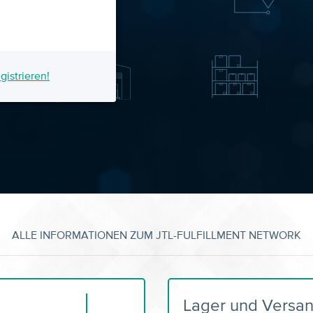
gistrieren!
ALLE INFORMATIONEN ZUM JTL-FULFILLMENT NETWORK
Lager und Versa