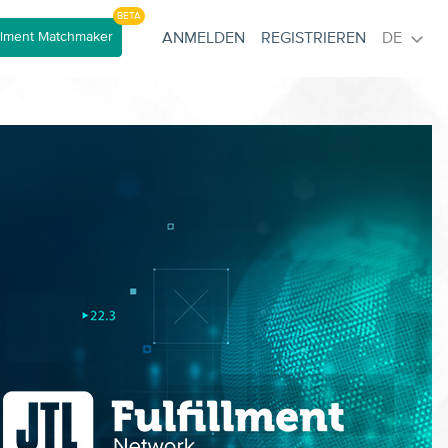
BETA
llment Matchmaker
ANMELDEN
REGISTRIEREN
DE
Bitte habe einen Moment Geduld. Daten
werden geladen...