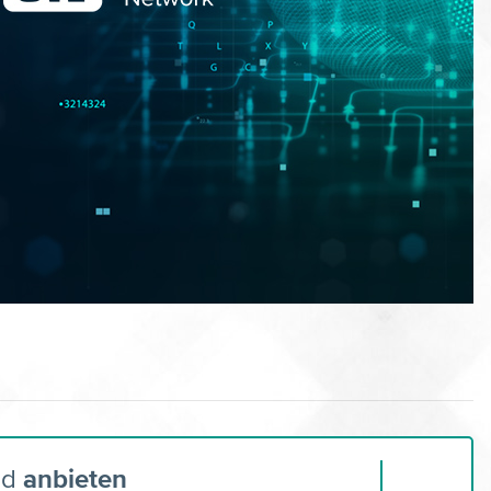
nd
anbieten